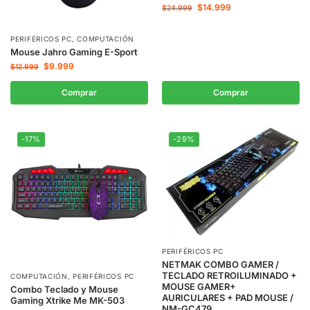
$
14.999
$
24.999
PERIFÉRICOS PC
,
COMPUTACIÓN
Mouse Jahro Gaming E-Sport
$
9.999
$
12.999
Comprar
Comprar
-17%
-29%
PERIFÉRICOS PC
NETMAK COMBO GAMER /
TECLADO RETROILUMINADO +
COMPUTACIÓN
,
PERIFÉRICOS PC
MOUSE GAMER+
Combo Teclado y Mouse
AURICULARES + PAD MOUSE /
Gaming Xtrike Me MK-503
NM-GC479