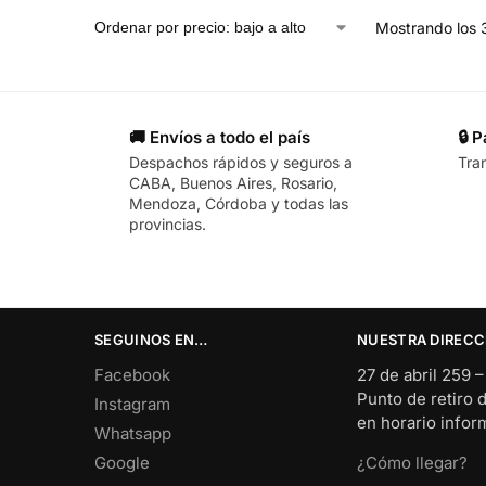
Mostrando los 
🚚 Envíos a todo el país
🔒 
Despachos rápidos y seguros a
Tra
CABA, Buenos Aires, Rosario,
Mendoza, Córdoba y todas las
provincias.
SEGUINOS EN…
NUESTRA DIRECC
Facebook
27 de abril 259 
Punto de retiro 
Instagram
en horario info
Whatsapp
Google
¿Cómo llegar?