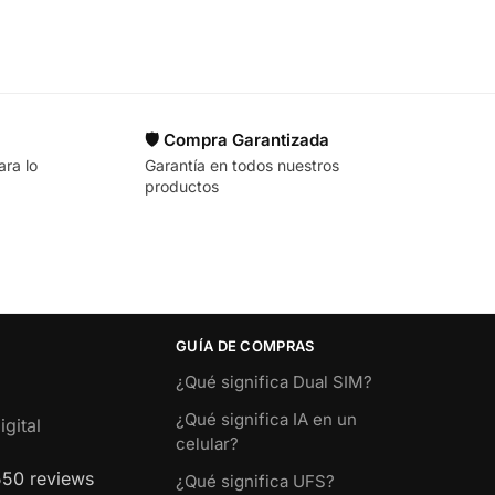
🛡️ Compra Garantizada
ara lo
Garantía en todos nuestros
productos
GUÍA DE COMPRAS
¿Qué significa Dual SIM?
¿Qué significa IA en un
gital
celular?
550 reviews
¿Qué significa UFS?