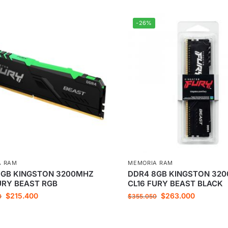
-26%
A RAM
MEMORIA RAM
8GB KINGSTON 3200MHZ
DDR4 8GB KINGSTON 32
URY BEAST RGB
CL16 FURY BEAST BLACK
$
215.400
$
263.000
0
$
355.050