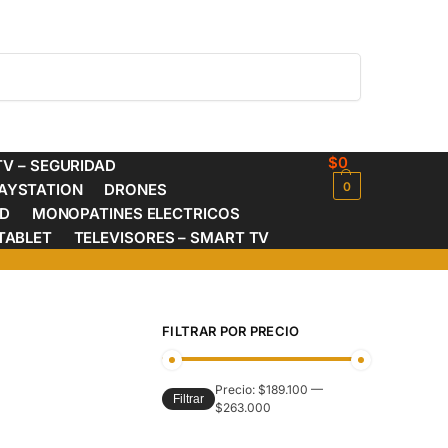
Buscar
$
0
V – SEGURIDAD
0
AYSTATION
DRONES
ED
MONOPATINES ELECTRICOS
TABLET
TELEVISORES – SMART TV
FILTRAR POR PRECIO
Precio:
$189.100
—
Filtrar
$263.000