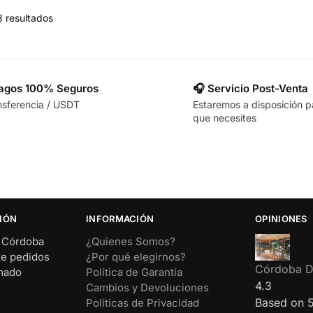
3 resultados
Pagos 100% Seguros
🎧 Servicio Post-Venta
nsferencia / USDT
Estaremos a disposición p
que necesites
IÓN
INFORMACIÓN
OPINIONES
– Córdoba
¿Quienes Somos?
de pedidos
¿Por qué elegirnos?
Córdoba Di
rmado
Política de Garantía
4.3
Cambios y Devoluciones
Based on 
Políticas de Privacidad