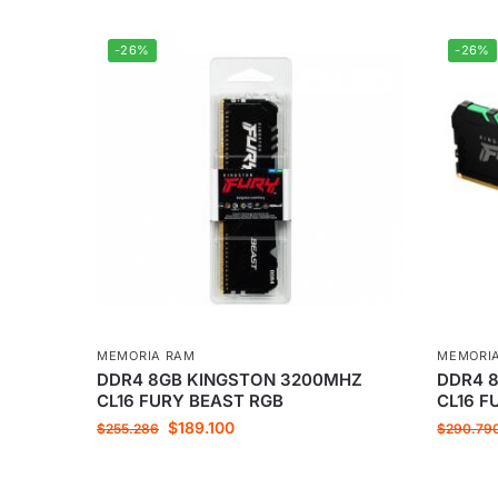
-26%
-26%
MEMORIA RAM
MEMORI
DDR4 8GB KINGSTON 3200MHZ
DDR4 
CL16 FURY BEAST RGB
CL16 F
$
189.100
$
255.286
$
290.79