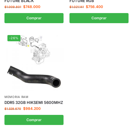
FUTURE BLACK
FUTURE RGB
$
748.000
$
756.400
$
1.009.801
$
1.021.141
Comprar
Comprar
-26%
MEMORIA RAM
DDR5 32GB HIKSEMI 5600MHZ
$
984.200
$
1.328.670
Comprar