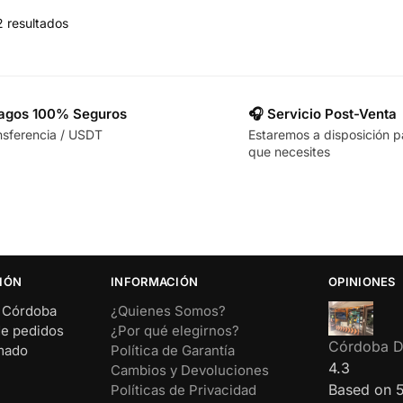
2 resultados
Pagos 100% Seguros
🎧 Servicio Post-Venta
nsferencia / USDT
Estaremos a disposición p
que necesites
IÓN
INFORMACIÓN
OPINIONES
– Córdoba
¿Quienes Somos?
de pedidos
¿Por qué elegirnos?
Córdoba Di
rmado
Política de Garantía
4.3
Cambios y Devoluciones
Based on 
Políticas de Privacidad