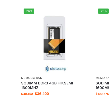
-26%
-26%
MEMORIA RAM
MEMORI
SODIMM DDR3 4GB HIKSEMI
SODIM
1600MHZ
1600M
$
36.400
$
49.140
$
100.575