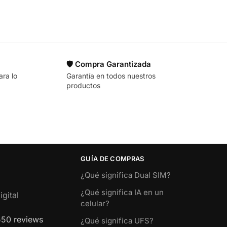
🛡️ Compra Garantizada
ara lo
Garantía en todos nuestros
productos
GUÍA DE COMPRAS
¿Qué significa Dual SIM?
¿Qué significa IA en un
gital
celular?
550 reviews
¿Qué significa UFS?