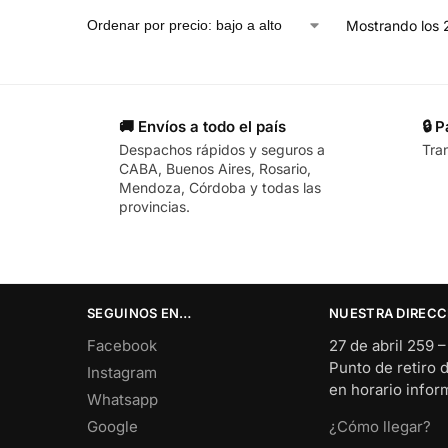
Mostrando los 
🚚 Envíos a todo el país
🔒 
Despachos rápidos y seguros a
Tra
CABA, Buenos Aires, Rosario,
Mendoza, Córdoba y todas las
provincias.
SEGUINOS EN…
NUESTRA DIRECC
Facebook
27 de abril 259 
Punto de retiro 
Instagram
en horario info
Whatsapp
Google
¿Cómo llegar?