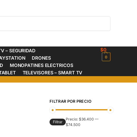
Buscar
$
0
V – SEGURIDAD
0
AYSTATION
DRONES
ED
MONOPATINES ELECTRICOS
TABLET
TELEVISORES – SMART TV
FILTRAR POR PRECIO
Precio:
$36.400
—
Filtrar
$74.500