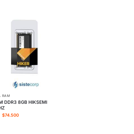
A RAM
M DDR3 8GB HIKSEMI
HZ
$
74.500