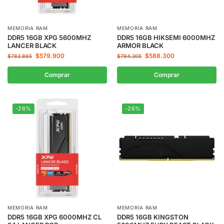
MEMORIA RAM
MEMORIA RAM
DDR5 16GB XPG 5600MHZ
DDR5 16GB HIKSEMI 6000MHZ
LANCER BLACK
ARMOR BLACK
$
579.900
$
588.300
$
782.865
$
794.205
Comprar
Comprar
-26%
-26%
MEMORIA RAM
MEMORIA RAM
DDR5 16GB XPG 6000MHZ CL
DDR5 16GB KINGSTON