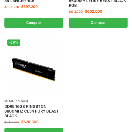
34 LANCER RGB
5600MHZ FURY BEAST BLACK
RGB
$
597.200
$
806.220
$
602.000
$
812.700
Comprar
Comprar
-26%
MEMORIA RAM
DDR5 16GB KINGSTON
6800MHZ CL34 FURY BEAST
BLACK
$
628.300
$
848.205