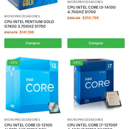
MICROPROCESADORES
CPU INTEL CORE I3-14100
4.70GHZ S1700
MICROPROCESADORES
$
253.798
$
355.318
CPU INTEL PENTIUM GOLD
G7400 3.70GHZ S1700
$
141.198
$
197.678
Comprar
Comprar
-26%
-29%
MICROPROCESADORES
MICROPROCESADORES
CPU INTEL CORE I3-12100
CPU INTEL CORE I7-12700F