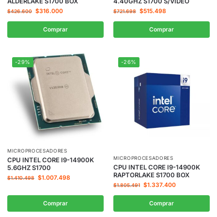
ALDERLAKE S1700 BOX
4.40GHZ S1700 S/VIDEO
$
316.000
$
515.498
$
426.600
$
721.698
Comprar
Comprar
-29%
-26%
MICROPROCESADORES
MICROPROCESADORES
CPU INTEL CORE I9-14900K
CPU INTEL CORE I9-14900K
5.6GHZ S1700
RAPTORLAKE S1700 BOX
$
1.007.498
$
1.410.498
$
1.337.400
$
1.805.491
Comprar
Comprar