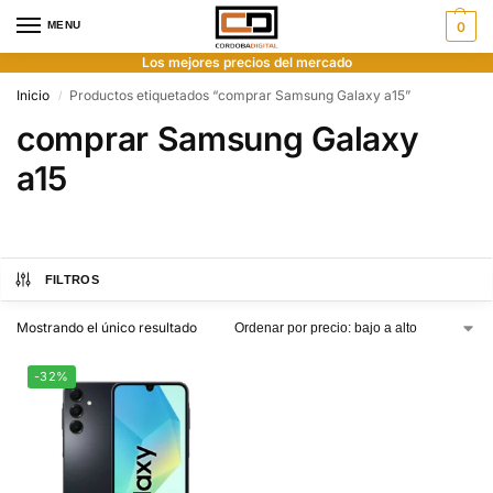
MENU
0
Los mejores precios del mercado
Inicio
Productos etiquetados “comprar Samsung Galaxy a15”
/
comprar Samsung Galaxy
a15
FILTROS
Mostrando el único resultado
-32%