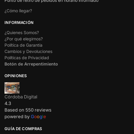
Punto de retiro de pedidos en horario informado
¿Cómo llegar?
INFORMACIÓN
¿Quienes Somos?
¿Por qué elegirnos?
Política de Garantía
Cambios y Devoluciones
Políticas de Privacidad
Botón de Arrepentimiento
OPINIONES
Córdoba Digital
4.3
Based on 550 reviews
powered by
G
o
o
g
l
e
GUÍA DE COMPRAS