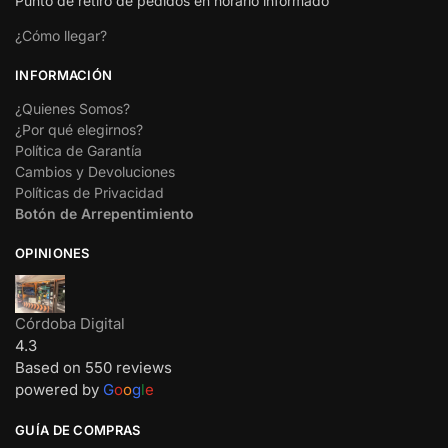
Punto de retiro de pedidos en horario informado
¿Cómo llegar?
INFORMACIÓN
¿Quienes Somos?
¿Por qué elegirnos?
Política de Garantía
Cambios y Devoluciones
Políticas de Privacidad
Botón de Arrepentimiento
OPINIONES
Córdoba Digital
4.3
Based on 550 reviews
powered by
G
o
o
g
l
e
GUÍA DE COMPRAS