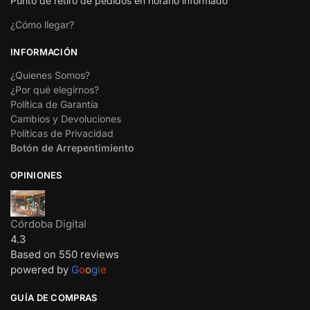
Punto de retiro de pedidos en horario informado
¿Cómo llegar?
INFORMACIÓN
¿Quienes Somos?
¿Por qué elegirnos?
Política de Garantía
Cambios y Devoluciones
Políticas de Privacidad
Botón de Arrepentimiento
OPINIONES
Córdoba Digital
4.3
Based on 550 reviews
powered by
G
o
o
g
l
e
GUÍA DE COMPRAS