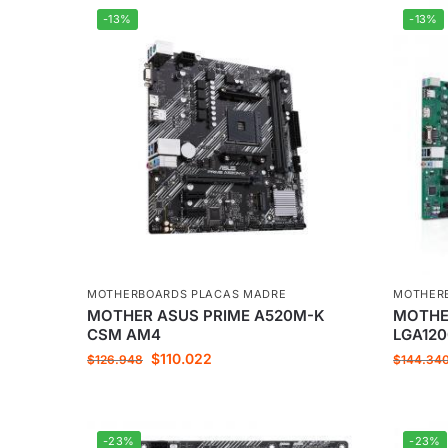
-13%
-13%
MOTHERBOARDS PLACAS MADRE
MOTHER
MOTHER ASUS PRIME A520M-K
MOTHE
CSM AM4
LGA120
$
110.022
$
126.948
$
144.34
-23%
-23%