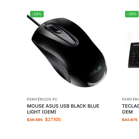
-26%
-26%
PERIFÉRICOS PC
PERIFÉR
MOUSE ASUS USB BLACK BLUE
TECLA
LIGHT (OEM)
OEM
$
27.100
$
36.585
$
43.875