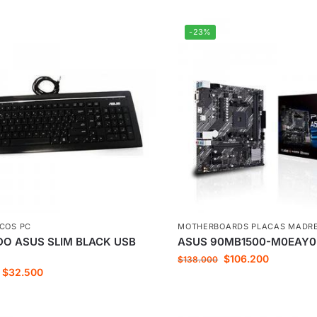
-23%
ICOS PC
MOTHERBOARDS PLACAS MADR
DO ASUS SLIM BLACK USB
ASUS 90MB1500-M0EAY0
$
106.200
$
138.000
$
32.500