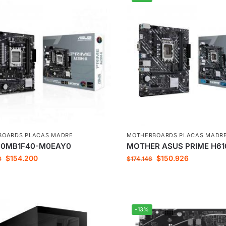
BOARDS PLACAS MADRE
MOTHERBOARDS PLACAS MADR
90MB1F40-M0EAY0
MOTHER ASUS PRIME H61
$
154.200
$
150.926
0
$
174.146
-13%