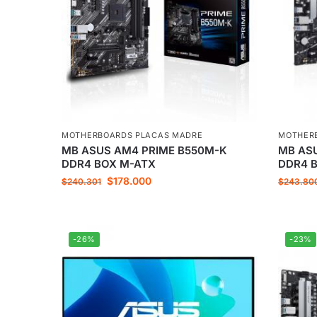
MOTHERBOARDS PLACAS MADRE
MOTHER
MB ASUS AM4 PRIME B550M-K
MB ASU
DDR4 BOX M-ATX
DDR4 
$
178.000
$
240.301
$
243.80
-26%
-23%