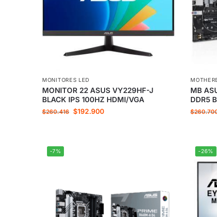
MONITORES LED
MOTHER
MONITOR 22 ASUS VY229HF-J
MB AS
BLACK IPS 100HZ HDMI/VGA
DDR5 
$
192.900
$
260.416
$
260.70
-7%
-26%