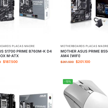
BOARDS PLACAS MADRE
MOTHERBOARDS PLACAS MADR
S S1700 PRIME B760M-K D4
MOTHER ASUS PRIME B55
BOX M-ATX
AM4 (WIFI)
$
187.500
$
201.100
0
$
261.500
-13%