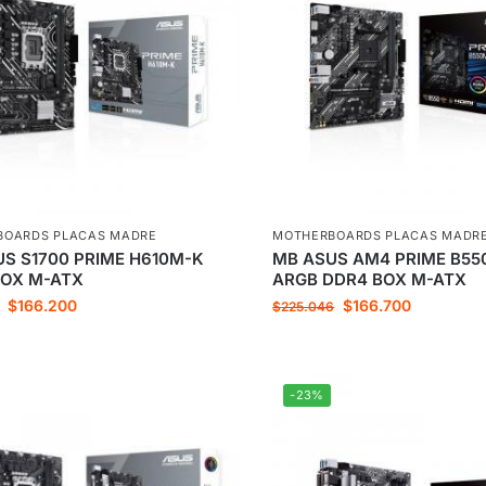
BOARDS PLACAS MADRE
MOTHERBOARDS PLACAS MADR
S S1700 PRIME H610M-K
MB ASUS AM4 PRIME B55
BOX M-ATX
ARGB DDR4 BOX M-ATX
$
166.200
$
166.700
$
225.046
-23%