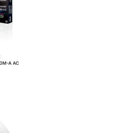
E
0M-A AC