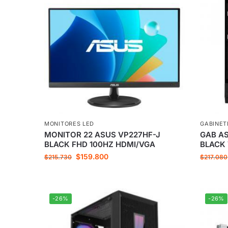
MONITORES LED
GABINET
MONITOR 22 ASUS VP227HF-J
GAB AS
BLACK FHD 100HZ HDMI/VGA
BLACK
$
159.800
$
215.730
$
217.080
-26%
-26%