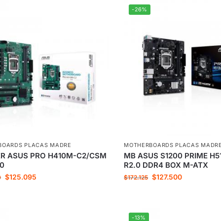
-26%
BOARDS PLACAS MADRE
MOTHERBOARDS PLACAS MADR
R ASUS PRO H410M-C2/CSM
MB ASUS S1200 PRIME H5
0
R2.0 DDR4 BOX M-ATX
$
125.095
$
127.500
0
$
172.125
-13%