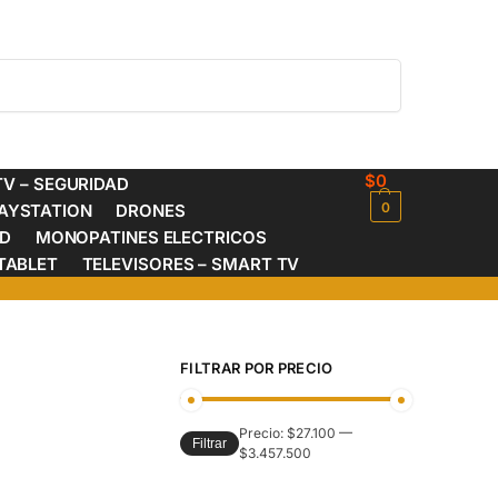
Buscar
$
0
V – SEGURIDAD
0
AYSTATION
DRONES
ED
MONOPATINES ELECTRICOS
TABLET
TELEVISORES – SMART TV
FILTRAR POR PRECIO
Precio:
$27.100
—
Filtrar
$3.457.500