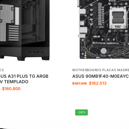
ES
MOTHERBOARDS PLACAS MADR
US A31 PLUS TG ARGB
ASUS 90MB1F40-M0EAYC
 V TEMPLADO
$
162.513
$
187.515
$
160.800
-26%