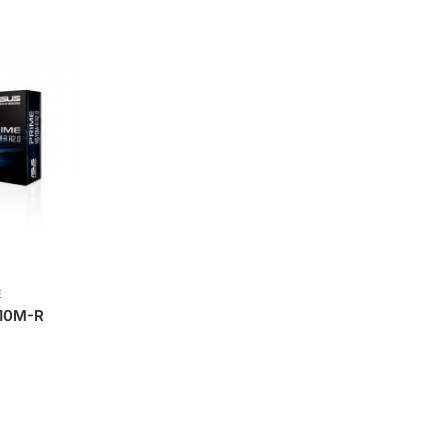
E
10M-R