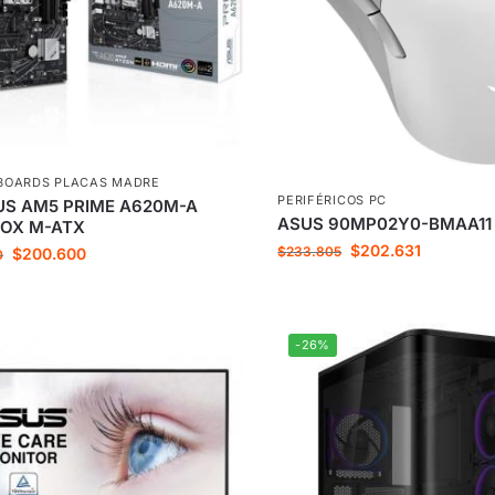
BOARDS PLACAS MADRE
PERIFÉRICOS PC
US AM5 PRIME A620M-A
ASUS 90MP02Y0-BMAA11
BOX M-ATX
$
202.631
$
233.805
$
200.600
0
-26%