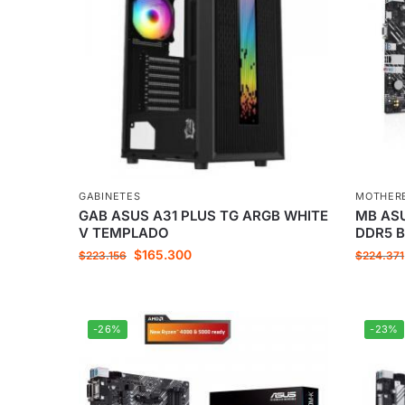
GABINETES
MOTHER
GAB ASUS A31 PLUS TG ARGB WHITE
MB ASU
V TEMPLADO
DDR5 
$
165.300
$
223.156
$
224.371
-26%
-23%