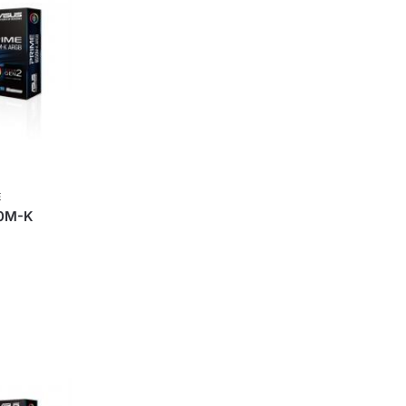
E
0M-K