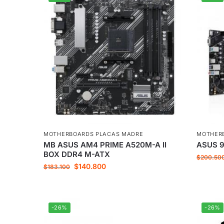
MOTHERBOARDS PLACAS MADRE
MOTHER
MB ASUS AM4 PRIME A520M-A II
ASUS 
BOX DDR4 M-ATX
$
200.50
$
140.800
$
183.100
-26%
-26%