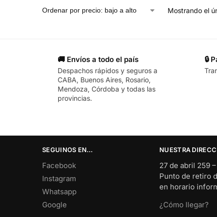
Mostrando el ún
🚚 Envíos a todo el país
🔒 
Despachos rápidos y seguros a
Tra
CABA, Buenos Aires, Rosario,
Mendoza, Córdoba y todas las
provincias.
SEGUINOS EN…
NUESTRA DIRECC
Facebook
27 de abril 259 
Punto de retiro 
Instagram
en horario info
Whatsapp
Google
¿Cómo llegar?