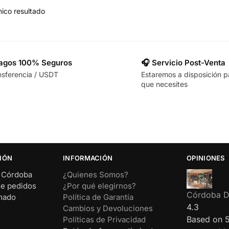
ico resultado
Pagos 100% Seguros
🎧 Servicio Post-Venta
nsferencia / USDT
Estaremos a disposición p
que necesites
IÓN
INFORMACIÓN
OPINIONES
– Córdoba
¿Quienes Somos?
de pedidos
¿Por qué elegirnos?
Córdoba Di
rmado
Política de Garantía
4.3
Cambios y Devoluciones
Based on 
Políticas de Privacidad