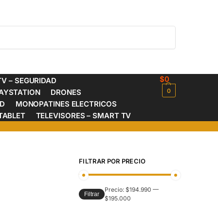
Buscar
$
0
V – SEGURIDAD
0
AYSTATION
DRONES
ED
MONOPATINES ELECTRICOS
TABLET
TELEVISORES – SMART TV
FILTRAR POR PRECIO
Precio:
$194.990
—
Filtrar
$195.000