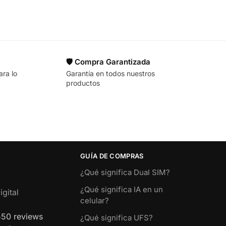
🛡️ Compra Garantizada
ara lo
Garantía en todos nuestros
productos
GUÍA DE COMPRAS
¿Qué significa Dual SIM?
¿Qué significa IA en un
gital
celular?
550 reviews
¿Qué significa UFS?