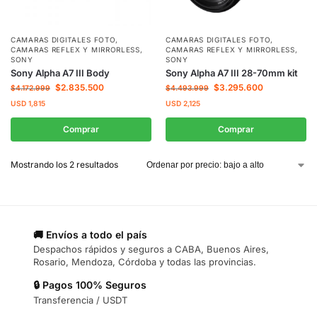
CAMARAS DIGITALES FOTO
,
CAMARAS DIGITALES FOTO
,
CAMARAS REFLEX Y MIRRORLESS
,
CAMARAS REFLEX Y MIRRORLESS
,
SONY
SONY
Sony Alpha A7 III Body
Sony Alpha A7 III 28-70mm kit
$
2.835.500
$
3.295.600
$
4.172.999
$
4.493.999
USD
1,815
USD
2,125
Comprar
Comprar
Mostrando los 2 resultados
🚚 Envíos a todo el país
Despachos rápidos y seguros a CABA, Buenos Aires,
Rosario, Mendoza, Córdoba y todas las provincias.
🔒 Pagos 100% Seguros
Transferencia / USDT