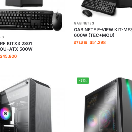
GABINETES
GABINETE E-VIEW KIT-MF
600W (TEC+MOU)
ES
$
51.298
$
71.818
RF KITX3 2801
OU+ATX 500W
$
45.800
-31%