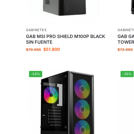
GABINETES
GABINET
GAB MSI PRO SHIELD M100P BLACK
GAB G
SIN FUENTE
TOWER
$
51.900
$
70.065
$
73.980
-26%
-26%