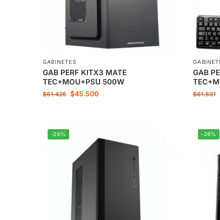
GABINETES
GABINET
GAB PERF KITX3 MATE
GAB PE
TEC+MOU+PSU 500W
TEC+M
$
45.500
$
61.426
$
61.831
-26%
-26%