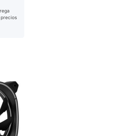
trega
 precios