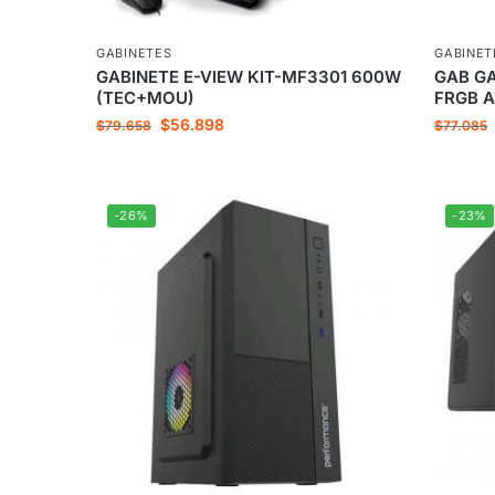
GABINETES
GABINET
GABINETE E-VIEW KIT-MF3301 600W
GAB G
(TEC+MOU)
FRGB 
$
56.898
$
79.658
$
77.085
-26%
-23%