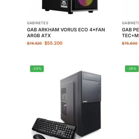
GABINETES
GABINET
GAB ARKHAM VORUS ECO 4*FAN
GAB PE
ARGB ATX
TEC+M
$
55.200
$
74.520
$
75.600
-29%
-26%