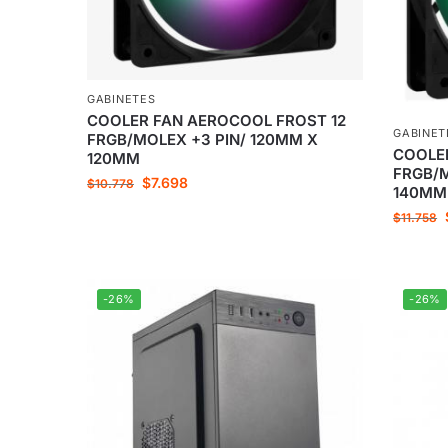
GABINETES
COOLER FAN AEROCOOL FROST 12
GABINET
FRGB/MOLEX +3 PIN/ 120MM X
COOLE
120MM
FRGB/M
$
7.698
$
10.778
140MM
$
11.758
-26%
-26%