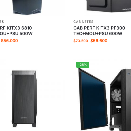
ES
GABINETES
RF KITX3 6810
GAB PERF KITX3 PF300
OU+PSU 500W
TEC+MOU+PSU 600W
$
56.000
$
56.600
$
73.500
-26%