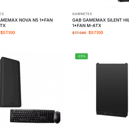
ES
GABINETES
AMEMAX NOVA N5 1*FAN
GAB GAMEMAX SILENT HI
ATX
1*FAN M-ATX
$
57.100
$
57.100
$
77.085
-23%