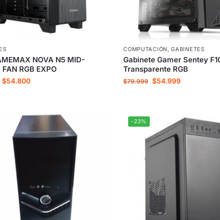
ES
COMPUTACIÓN
,
GABINETES
AMEMAX NOVA N5 MID-
Gabinete Gamer Sentey F1
 FAN RGB EXPO
Transparente RGB
$
54.800
$
54.999
$
79.999
-23%