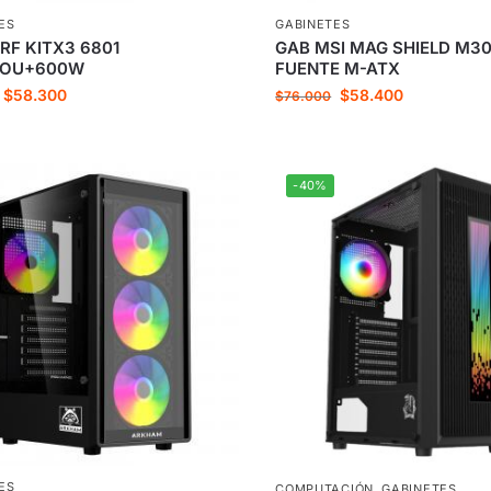
ES
GABINETES
RF KITX3 6801
GAB MSI MAG SHIELD M30
MOU+600W
FUENTE M-ATX
$
58.300
$
58.400
$
76.000
-40%
ES
COMPUTACIÓN
,
GABINETES