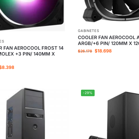
GABINETES
COOLER FAN AEROCOOL A
ES
ARGB/+6 PIN/ 120MM X 1
R FAN AEROCOOL FROST 14
$
18.698
$
26.178
OLEX +3 PIN/ 140MM X
$
8.398
-29%