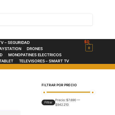
Buscar
$
0
V – SEGURIDAD
0
AYSTATION
DRONES
ED
MONOPATINES ELECTRICOS
TABLET
TELEVISORES – SMART TV
FILTRAR POR PRECIO
Precio:
$7.690
—
Filtrar
$942.210