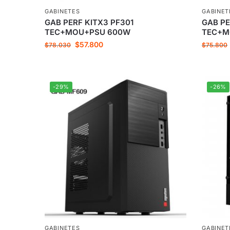
GABINETES
GABINET
GAB PERF KITX3 PF301
GAB PE
TEC+MOU+PSU 600W
TEC+
$
57.800
$
78.030
$
75.800
-29%
-26%
GABINETES
GABINET