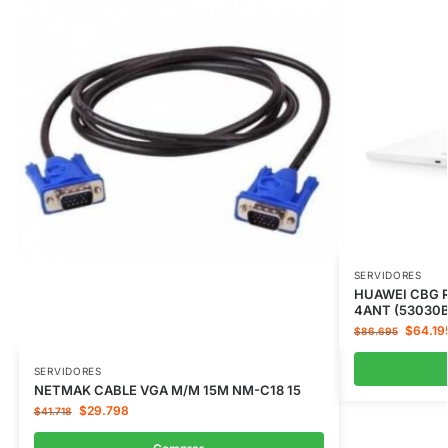
SERVIDORES
HUAWEI CBG R
4ANT (53030
$
64.19
$
86.695
SERVIDORES
NETMAK CABLE VGA M/M 15M NM-C18 15
$
29.798
$
41.718