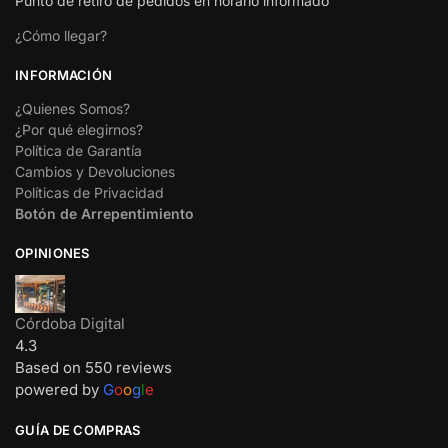
Punto de retiro de pedidos en horario informado
¿Cómo llegar?
INFORMACIÓN
¿Quienes Somos?
¿Por qué elegirnos?
Política de Garantía
Cambios y Devoluciones
Políticas de Privacidad
Botón de Arrepentimiento
OPINIONES
Córdoba Digital
4.3
Based on 550 reviews
powered by
G
o
o
g
l
e
GUÍA DE COMPRAS