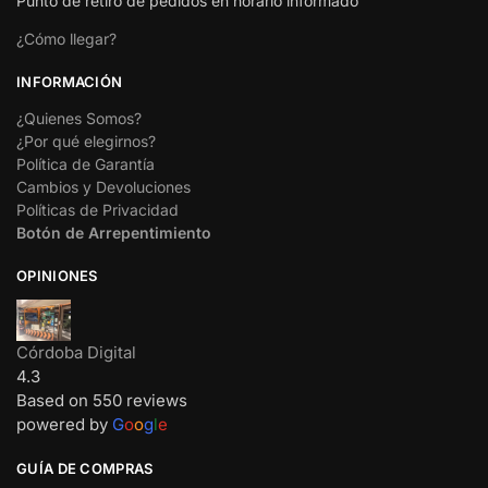
Punto de retiro de pedidos en horario informado
¿Cómo llegar?
INFORMACIÓN
¿Quienes Somos?
¿Por qué elegirnos?
Política de Garantía
Cambios y Devoluciones
Políticas de Privacidad
Botón de Arrepentimiento
OPINIONES
Córdoba Digital
4.3
Based on 550 reviews
powered by
G
o
o
g
l
e
GUÍA DE COMPRAS