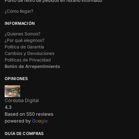
Punto de retiro de pedidos en horario informado
¿Cómo llegar?
INFORMACIÓN
¿Quienes Somos?
¿Por qué elegirnos?
Política de Garantía
Cambios y Devoluciones
Políticas de Privacidad
Botón de Arrepentimiento
OPINIONES
Córdoba Digital
4.3
Based on 550 reviews
powered by
G
o
o
g
l
e
GUÍA DE COMPRAS