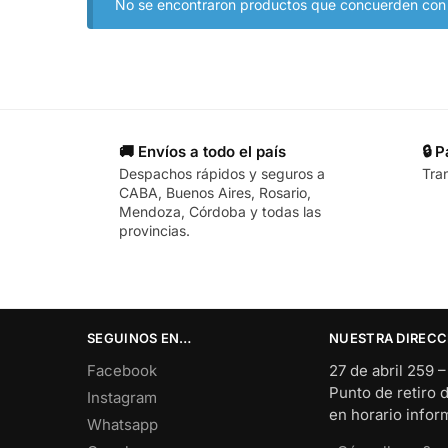
No se encontraron productos que concuerden con l
🚚 Envíos a todo el país
🔒 
Despachos rápidos y seguros a
Tra
CABA, Buenos Aires, Rosario,
Mendoza, Córdoba y todas las
provincias.
SEGUINOS EN…
NUESTRA DIRECC
Facebook
27 de abril 259 
Punto de retiro 
Instagram
en horario info
Whatsapp