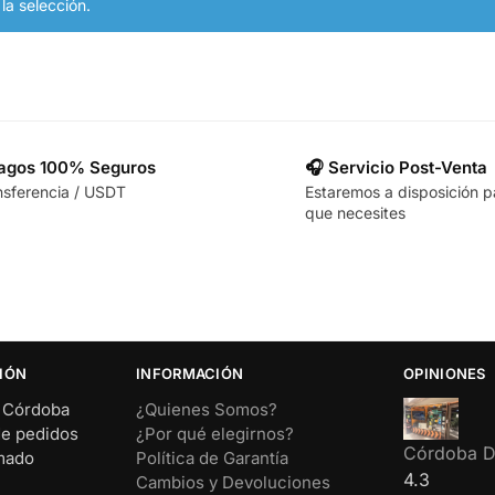
a selección.
Pagos 100% Seguros
🎧 Servicio Post-Venta
nsferencia / USDT
Estaremos a disposición p
que necesites
IÓN
INFORMACIÓN
OPINIONES
– Córdoba
¿Quienes Somos?
de pedidos
¿Por qué elegirnos?
Córdoba Di
rmado
Política de Garantía
4.3
Cambios y Devoluciones