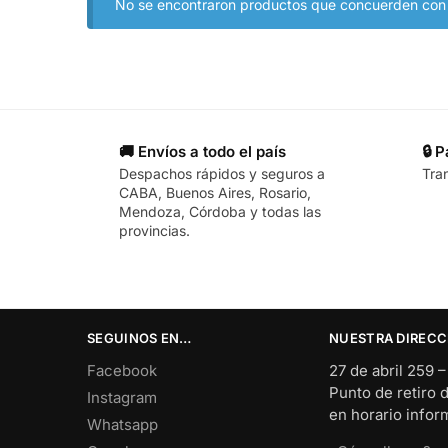
No se encontraron productos que concuerden con l
🚚 Envíos a todo el país
🔒 
Despachos rápidos y seguros a
Tra
CABA, Buenos Aires, Rosario,
Mendoza, Córdoba y todas las
provincias.
SEGUINOS EN…
NUESTRA DIRECC
Facebook
27 de abril 259 
Punto de retiro 
Instagram
en horario info
Whatsapp