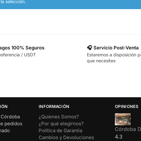
a selección.
Pagos 100% Seguros
🎧 Servicio Post-Venta
nsferencia / USDT
Estaremos a disposición p
que necesites
IÓN
INFORMACIÓN
OPINIONES
– Córdoba
¿Quienes Somos?
de pedidos
¿Por qué elegirnos?
Córdoba Di
rmado
Política de Garantía
4.3
Cambios y Devoluciones