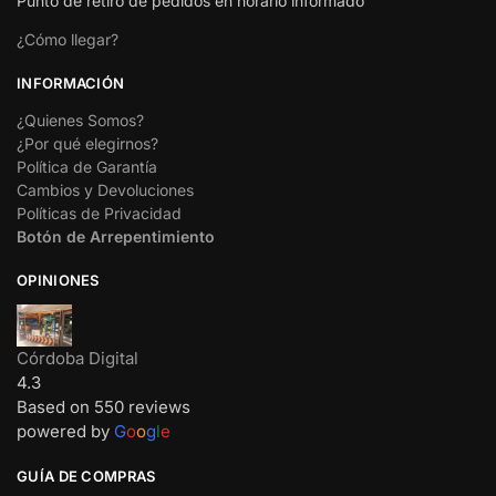
Punto de retiro de pedidos en horario informado
¿Cómo llegar?
INFORMACIÓN
¿Quienes Somos?
¿Por qué elegirnos?
Política de Garantía
Cambios y Devoluciones
Políticas de Privacidad
Botón de Arrepentimiento
OPINIONES
Córdoba Digital
4.3
Based on 550 reviews
powered by
G
o
o
g
l
e
GUÍA DE COMPRAS