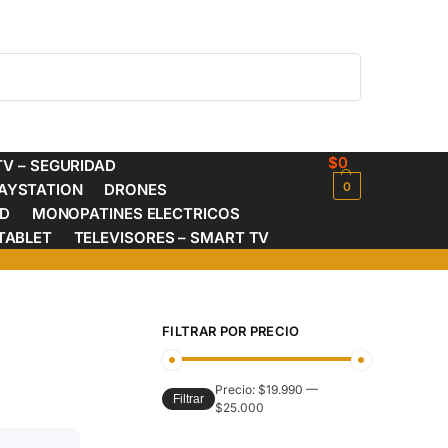
Buscar
$
0
V – SEGURIDAD
0
AYSTATION
DRONES
ED
MONOPATINES ELECTRICOS
TABLET
TELEVISORES – SMART TV
FILTRAR POR PRECIO
Precio:
$19.990
—
Filtrar
$25.000